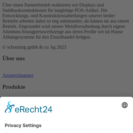
Über einen Partnerbetrieb realisieren wir Displays und
Stahlbaukonstruktionen für langlebige POS-Artikel. Die
Entwicklungs- und Konstruktionsabteilungen unserer beider
Betriebe arbeiten dabei so eng miteinander, als kämen sie aus einem
Betrieb. Abgerundet wird unsere Metallverarbeitung durch eigene
Alumium-Strangpresswerkzeuge aus deren Profile wir im Hause
Abhängesysteme für den Einzelhandel fertigen.
© schoening gmbh & co. kg 2023
Über uns
Ansprechpartner
Produkte
Regaloptimierung
Displays und Präsentationen
Auszeichnung
Visualisierung
Leistungen