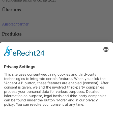
© schoening gmbh & co. kg 2025
Über uns
Ansprechpartner
Produkte
Regaloptimierung
Displays und Präsentationen
Auszeichnung
Visualisierung
Leistungen
Kunststofftechnik
Folientechnik
Spritzguß
Extrusion
Druck
Metallverarbeitung