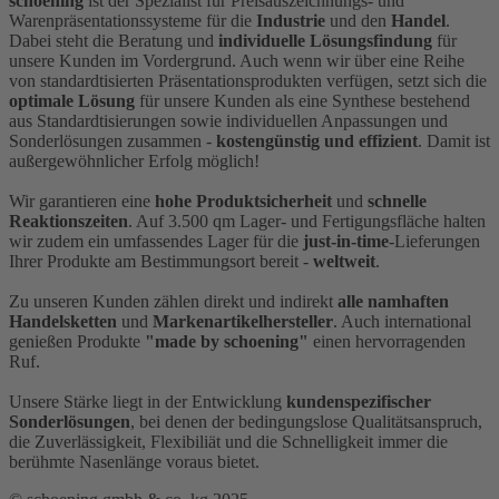
schoening
ist der Spezialist für Preisauszeichnungs- und
Warenpräsentationssysteme für die
Industrie
und den
Handel
.
Dabei steht die Beratung und
individuelle Lösungsfindung
für
unsere Kunden im Vordergrund. Auch wenn wir über eine Reihe
von standardtisierten Präsentationsprodukten verfügen, setzt sich die
optimale Lösung
für unsere Kunden als eine Synthese bestehend
aus Standardtisierungen sowie individuellen Anpassungen und
Sonderlösungen zusammen -
kostengünstig und effizient
. Damit ist
außergewöhnlicher Erfolg möglich!
Wir garantieren eine
hohe Produktsicherheit
und
schnelle
Reaktionszeiten
. Auf 3.500 qm Lager- und Fertigungsfläche halten
wir zudem ein umfassendes Lager für die
just-in-time
-Lieferungen
Ihrer Produkte am Bestimmungsort bereit -
weltweit
.
Zu unseren Kunden zählen direkt und indirekt
alle namhaften
Handelsketten
und
Markenartikelhersteller
. Auch international
genießen Produkte
"made by schoening"
einen hervorragenden
Ruf.
Unsere Stärke liegt in der Entwicklung
kundenspezifischer
Sonderlösungen
, bei denen der bedingungslose Qualitätsanspruch,
die Zuverlässigkeit, Flexibiliät und die Schnelligkeit immer die
berühmte Nasenlänge voraus bietet.